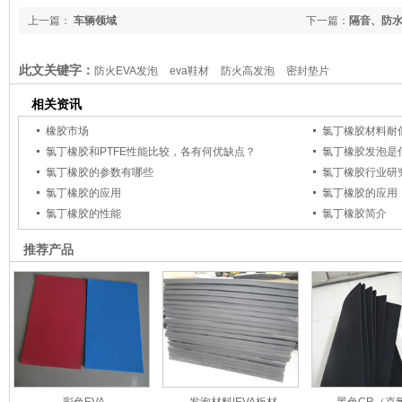
上一篇：
车辆领域
下一篇：
隔音、防
此文关键字：
防火EVA发泡
eva鞋材
防火高发泡
密封垫片
相关资讯
橡胶市场
氯丁橡胶材料耐
氯丁橡胶和PTFE性能比较，各有何优缺点？
氯丁橡胶发泡是
氯丁橡胶的参数有哪些
氯丁橡胶行业研
氯丁橡胶的应用
氯丁橡胶的应用
氯丁橡胶的性能
氯丁橡胶简介
推荐产品