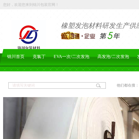
您好，欢迎您来到锦川包装官网！
橡塑发泡材料研发生产供
锦川首页
克氯丁
EVA一次/二次发泡
高发泡/二次发泡
他们都在搜：