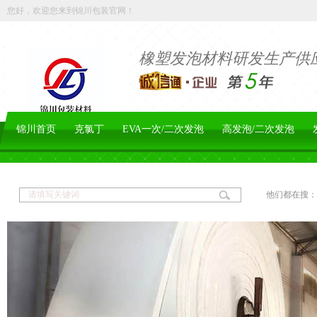
您好，欢迎您来到锦川包装官网！
橡塑发泡材料研发生产供
锦川首页
克氯丁
EVA一次/二次发泡
高发泡/二次发泡
他们都在搜