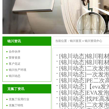
锦川资讯
当前位置：
锦川首页
»
锦川资讯中心
合作伙伴
[锦川动态]
锦川鞋材
荣誉资质
[锦川动态]
锦川鞋材
客户见证
[锦川动态]
二次发泡
锦川生产环境
[锦川动态]
一次发泡
锦川动态
[锦川动态]
PE二次
[锦川动态]
【eva
克氯丁资讯
[锦川动态]
EVA发
[锦川动态]
找PE高
克氯丁应用行业
[锦川动态]
二次发泡
克氯丁特性