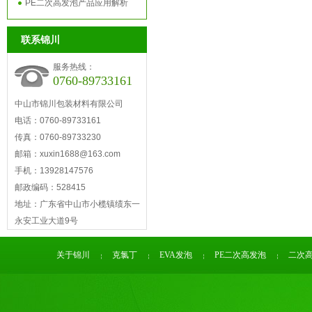
PE二次高发泡产品应用解析
联系锦川
服务热线：
0760-89733161
中山市锦川包装材料有限公司
电话：0760-89733161
传真：0760-89733230
邮箱：xuxin1688@163.com
手机：13928147576
邮政编码：528415
地址：广东省中山市小榄镇绩东一
永安工业大道9号
关于锦川
克氯丁
EVA发泡
PE二次高发泡
二次