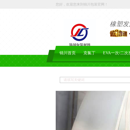
您好，欢迎您来到锦川包装官网！
橡塑发
锦川首页
克氯丁
EVA一次/二次