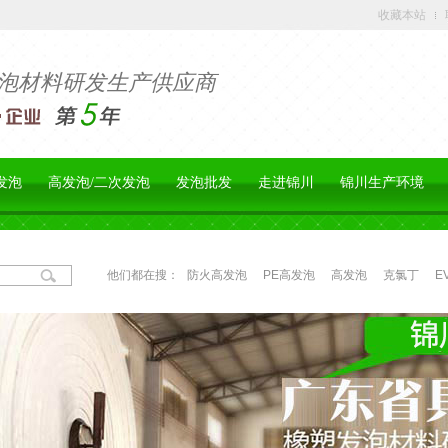
收藏本站
泡材料研发生产供应商
发泡
高发泡/二次发泡
发泡批发
走进锦川
锦川生产环境
他们都在搜：
防火高发泡
PE高发泡
高发泡
克氯丁
E