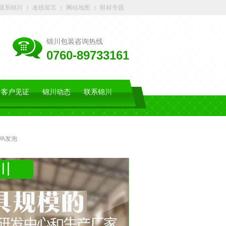
联系锦川
在线留言
网站地图
鞋材专题
锦川包装咨询热线
0760-89733161
客户见证
锦川动态
联系锦川
VA发泡