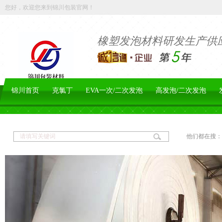
您好，欢迎您来到锦川包装官网！
橡塑发泡材料研发生产供
锦川首页
克氯丁
EVA一次/二次发泡
高发泡/二次发泡
他们都在搜：