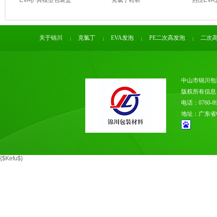
EVA护具模型包装盒
克氯丁鞋材
热压EVA
关于锦川
克氯丁
EVA发泡
PE二次高发泡
二次
中山市锦川包
版权所有信
电话：0760-89
地址：广东省
{$Kefu$}