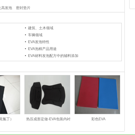
火高发泡
密封垫片
建筑、土木领域
车辆领域
EVA发泡特性
EVA泡棉产品用途
EVA材料发泡配方中的辅料添加
克氯丁）
热压成形定做-EVA包装内衬
彩色EVA