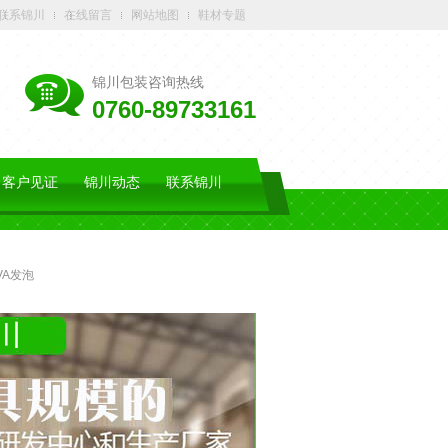
联系锦川
在线留言
网站地图
鞋材专题
锦川包装咨询热线
0760-89733161
客户见证
锦川动态
联系锦川
VA发泡