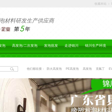
收藏本站
泡材料研发生产供应商
发泡
高发泡/二次发泡
发泡批发
走进锦川
锦川生产环境
他们都在搜：
防火高发泡
PE高发泡
高发泡
克氯丁
E