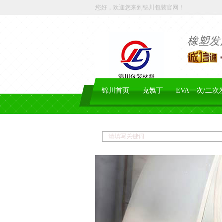
您好，欢迎您来到锦川包装官网！
橡塑发
锦川首页
克氯丁
EVA一次/二次