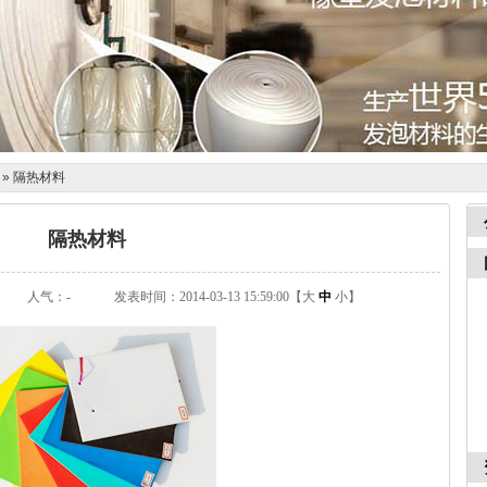
»
隔热材料
隔热材料
：
人气：
-
发表时间：2014-03-13 15:59:00【
大
中
小
】