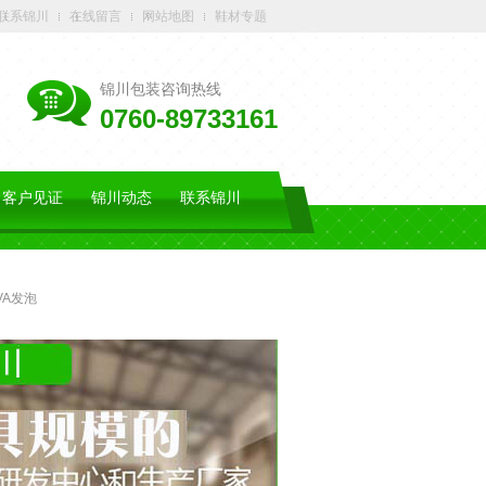
联系锦川
在线留言
网站地图
鞋材专题
锦川包装咨询热线
0760-89733161
客户见证
锦川动态
联系锦川
VA发泡