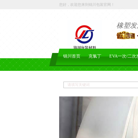
您好，欢迎您来到锦川包装官网！
橡塑发
锦川首页
克氯丁
EVA一次/二次