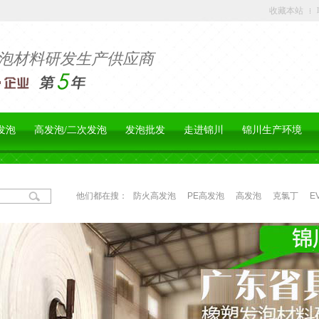
收藏本站
泡材料研发生产供应商
发泡
高发泡/二次发泡
发泡批发
走进锦川
锦川生产环境
他们都在搜：
防火高发泡
PE高发泡
高发泡
克氯丁
E