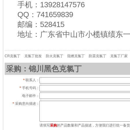
手机：13928147576
QQ：741659839
邮编：528415
地址：广东省中山市小榄镇绩东一
CR克氯丁
克氯丁批发
防火克氯丁
阻燃克氯丁
防震克氯丁
克氯丁厂家
采购：锦川黑色克氯丁
*
联系人：
*
手机号码：
电子邮件：
*
采购意向描述：
请填写
采购
的产品数量和产品描述，方便我们进行统一备货