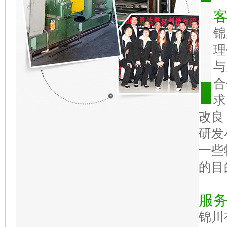
锦
理
与
合
求
改良
研发
一些
的目
服
锦川