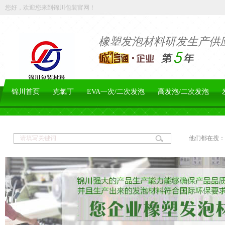
您好，欢迎您来到锦川包装官网！
橡塑发泡材料研发生产供
锦川首页
克氯丁
EVA一次/二次发泡
高发泡/二次发泡
他们都在搜：