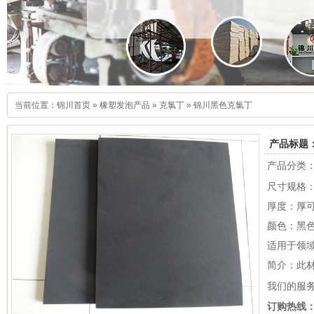
当前位置：
锦川首页
»
橡塑发泡产品
»
克氯丁
»
锦川黑色克氯丁
产品标题
产品分类：
尺寸规格：
厚度：厚可
颜色：黑
适用于领
简介：此
我们的服
订购热线